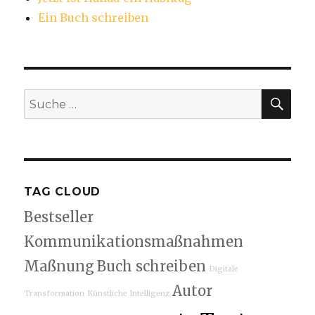
Ein Buch schreiben
SU
Suche
nach:
TAG CLOUD
Bestseller
Kommunikationsmaßnahmen
Maßnung
Buch schreiben
Digitale
Autor
Transformation
Künstliche Intelligenz