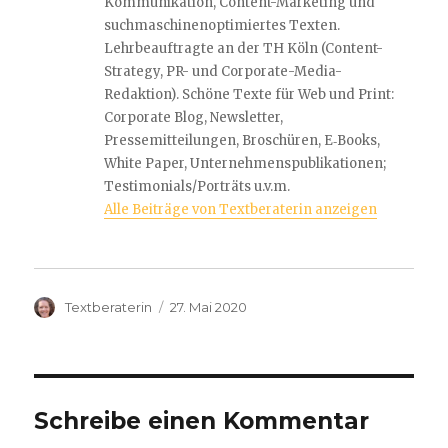
Kommunikation, Content-Marketing und
suchmaschinenoptimiertes Texten.
Lehrbeauftragte an der TH Köln (Content-
Strategy, PR- und Corporate-Media-
Redaktion). Schöne Texte für Web und Print:
Corporate Blog, Newsletter,
Pressemitteilungen, Broschüren, E‐Books,
White Paper, Unternehmenspublikationen;
Testimonials/Porträts u.v.m.
Alle Beiträge von Textberaterin anzeigen
Autor
Veröffentlicht
Textberaterin
27. Mai 2020
am
Schreibe einen Kommentar