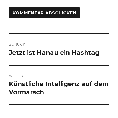
Beitragsnavigation
ZURÜCK
Jetzt ist Hanau ein Hashtag
Vorheriger
Beitrag:
WEITER
Künstliche Intelligenz auf dem
Nächster
Beitrag:
Vormarsch