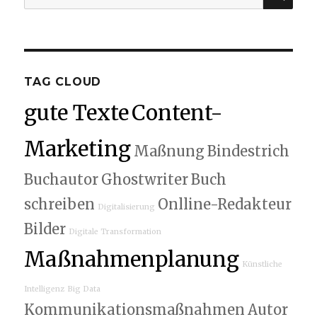
nach:
TAG CLOUD
gute Texte
Content-
Marketing
Maßnung
Bindestrich
Buchautor
Ghostwriter
Buch
schreiben
Onlline-Redakteur
Digitalisierung
Bilder
Digitale Transformation
Maßnahmenplanung
Künstliche
Intelligenz
Big Data
Kommunikationsmaßnahmen
Autor