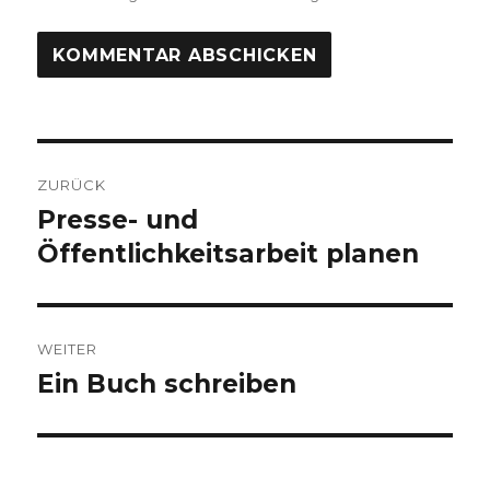
Beitragsnavigation
ZURÜCK
Presse- und
Vorheriger
Beitrag:
Öffentlichkeitsarbeit planen
WEITER
Ein Buch schreiben
Nächster
Beitrag: