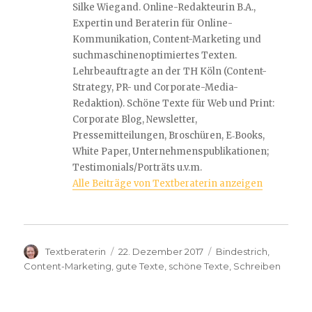
Silke Wiegand. Online-Redakteurin B.A.,
Expertin und Beraterin für Online-
Kommunikation, Content-Marketing und
suchmaschinenoptimiertes Texten.
Lehrbeauftragte an der TH Köln (Content-
Strategy, PR- und Corporate-Media-
Redaktion). Schöne Texte für Web und Print:
Corporate Blog, Newsletter,
Pressemitteilungen, Broschüren, E‐Books,
White Paper, Unternehmenspublikationen;
Testimonials/Porträts u.v.m.
Alle Beiträge von Textberaterin anzeigen
Autor
Veröffentlicht
Schlagwörter
Textberaterin
22. Dezember 2017
Bindestrich
,
am
Content-Marketing
,
gute Texte
,
schöne Texte
,
Schreiben