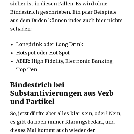
sicher ist in diesen Fällen: Es wird ohne
Bindestrich geschrieben. Ein paar Beispiele
aus dem Duden können indes auch hier nichts
schaden:
L
o
ngdrink oder Long Drink
H
o
tspot oder Hot Spot
ABER: H
i
gh Fid
e
lity, Electr
o
nic B
a
nking,
T
o
p T
e
n
Bindestrich bei
Substantivierungen aus Verb
und Partikel
So, jetzt dürfte aber alles klar sein, oder? Nein,
es gibt da noch immer Klärungsbedarf, und
dieses Mal kommt auch wieder der