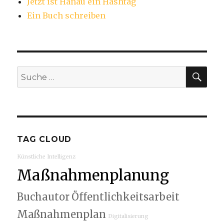
Jetzt ist Hanau ein Hashtag
Ein Buch schreiben
SU
Suche
nach:
TAG CLOUD
Künstliche Intelligenz
Maßnahmenplanung
Buchautor
Öffentlichkeitsarbeit
Maßnahmenplan
Digitalisierung