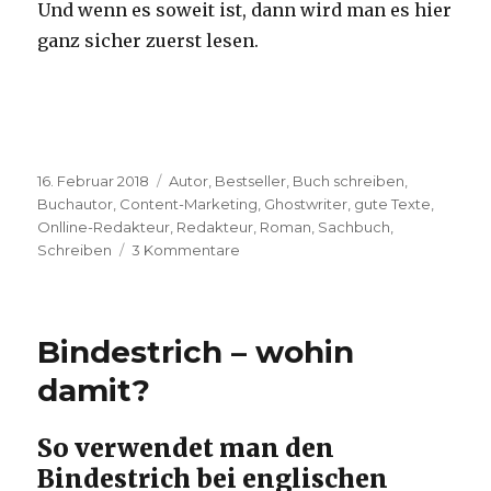
Und wenn es soweit ist, dann wird man es hier
ganz sicher zuerst lesen.
Veröffentlicht
Schlagwörter
16. Februar 2018
Autor
,
Bestseller
,
Buch schreiben
,
am
Buchautor
,
Content-Marketing
,
Ghostwriter
,
gute Texte
,
Onlline-Redakteur
,
Redakteur
,
Roman
,
Sachbuch
,
zu
Schreiben
3 Kommentare
Ein
Buch
schreiben
Bindestrich – wohin
damit?
So verwendet man den
Bindestrich bei englischen