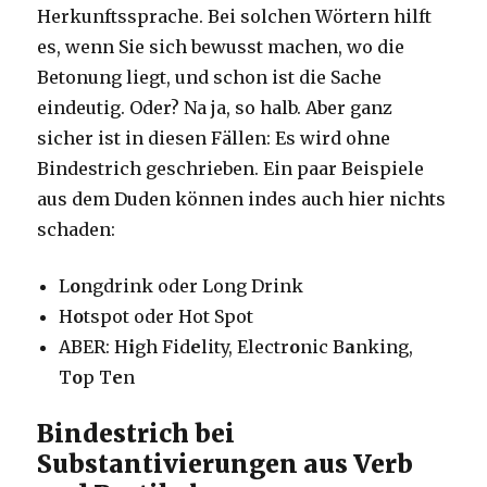
Herkunftssprache. Bei solchen Wörtern hilft
es, wenn Sie sich bewusst machen, wo die
Betonung liegt, und schon ist die Sache
eindeutig. Oder? Na ja, so halb. Aber ganz
sicher ist in diesen Fällen: Es wird ohne
Bindestrich geschrieben. Ein paar Beispiele
aus dem Duden können indes auch hier nichts
schaden:
L
o
ngdrink oder Long Drink
H
o
tspot oder Hot Spot
ABER: H
i
gh Fid
e
lity, Electr
o
nic B
a
nking,
T
o
p T
e
n
Bindestrich bei
Substantivierungen aus Verb