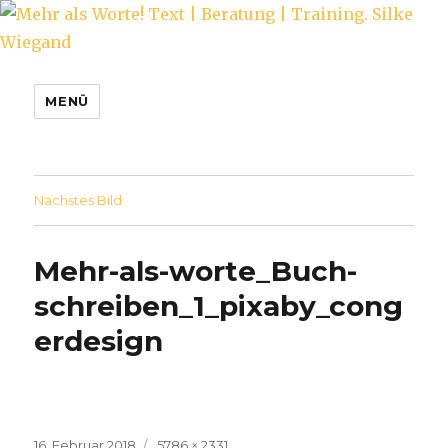
Mehr als Worte! Text | Beratung |
MENÜ
Training. Silke Wiegand
Nächstes Bild
Mehr-als-worte_Buch-
schreiben_1_pixaby_cong
erdesign
Veröffentlicht
Volle
16. Februar 2018
5786 × 2331