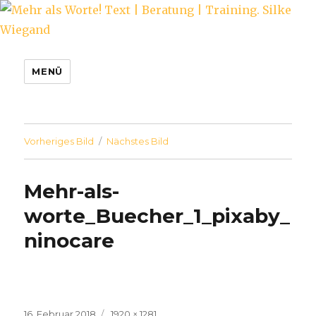
Mehr als Worte! Text | Beratung |
MENÜ
Training. Silke Wiegand
Vorheriges Bild
Nächstes Bild
Mehr-als-
worte_Buecher_1_pixaby_
ninocare
Veröffentlicht
Volle
16. Februar 2018
1920 × 1281