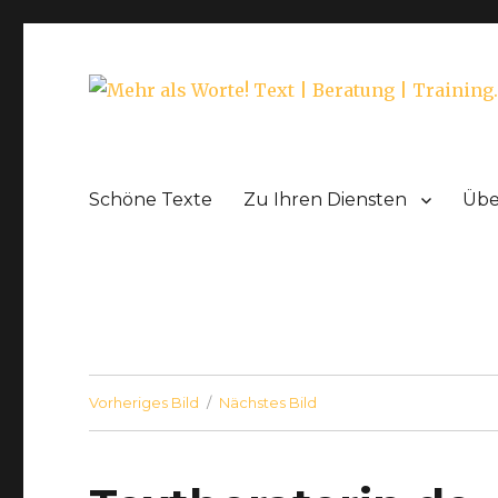
Super Texte, Textberatung, Workshop Pressearbeit.
Mehr als Worte! Text | Be
Schöne Texte
Zu Ihren Diensten
Übe
Vorheriges Bild
Nächstes Bild