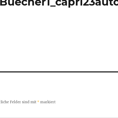
_Buecher1_capri23aut
liche Felder sind mit
*
markiert