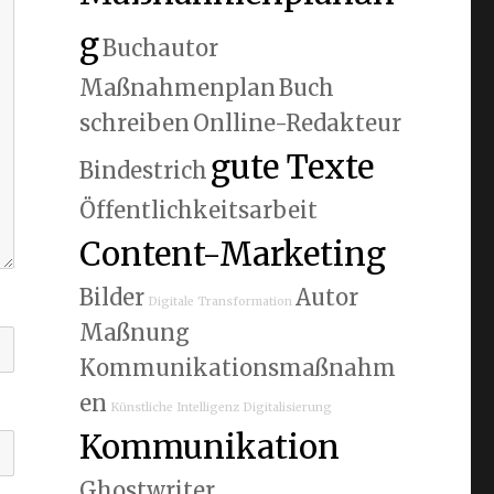
g
Buchautor
Maßnahmenplan
Buch
schreiben
Onlline-Redakteur
gute Texte
Bindestrich
Öffentlichkeitsarbeit
Content-Marketing
Bilder
Autor
Digitale Transformation
Maßnung
Kommunikationsmaßnahm
en
Künstliche Intelligenz
Digitalisierung
Kommunikation
Ghostwriter