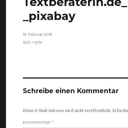
Textberaterin.de
_pixabay
Veröffentlicht
16. Februar 2018
am
Volle
1920 × 1279
Größe
Schreibe einen Kommentar
Deine E-Mail-Adresse wird nicht veröffentlicht.
Erforder
KOMMENTAR
*