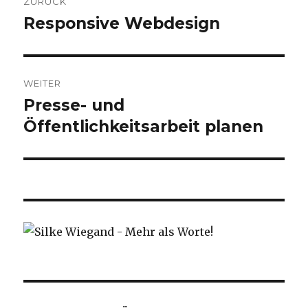
ZURÜCK
Responsive Webdesign
Vorheriger
Beitrag:
WEITER
Presse- und
Nächster
Beitrag:
Öffentlichkeitsarbeit planen