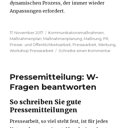
dynamischen Prozess, der immer wieder
Anpassungen erfordert.
Veröffentlicht
Schlagwörter
17. November 2017
Kommunikationsmaßnahmen
,
am
Maßnahmenplan
,
Maßnahmenplanung
,
Maßnung
,
PR
,
Presse- und Öffentlichkeitsarbeit
,
Pressearbeit
,
Werbung
,
zu
Workshop Pressearbeit
Schreibe einen Kommentar
Presse-
und
Öffentlic
planen
Pressemitteilung: W-
Fragen beantworten
So schreiben Sie gute
Pressemitteilungen
Pressearbeit, so viel steht fest, ist für jedes