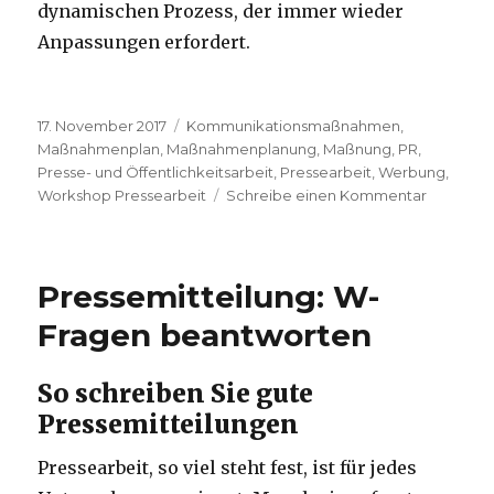
dynamischen Prozess, der immer wieder
Anpassungen erfordert.
Veröffentlicht
Schlagwörter
17. November 2017
Kommunikationsmaßnahmen
,
am
Maßnahmenplan
,
Maßnahmenplanung
,
Maßnung
,
PR
,
Presse- und Öffentlichkeitsarbeit
,
Pressearbeit
,
Werbung
,
zu
Workshop Pressearbeit
Schreibe einen Kommentar
Presse-
und
Öffentlic
planen
Pressemitteilung: W-
Fragen beantworten
So schreiben Sie gute
Pressemitteilungen
Pressearbeit, so viel steht fest, ist für jedes